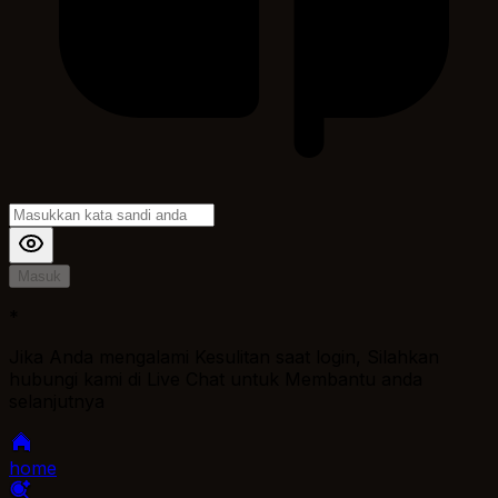
Masuk
*
Jika Anda mengalami Kesulitan saat login, Silahkan
hubungi kami di Live Chat untuk Membantu anda
selanjutnya
home