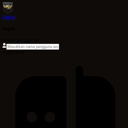
Daftar
login
Nama pengguna
Kata sandi