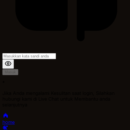
Masuk
*
Jika Anda mengalami Kesulitan saat login, Silahkan
hubungi kami di Live Chat untuk Membantu anda
selanjutnya
home