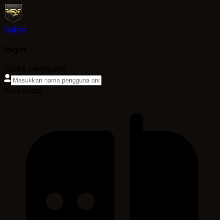
Daftar
login
Nama pengguna
Kata sandi