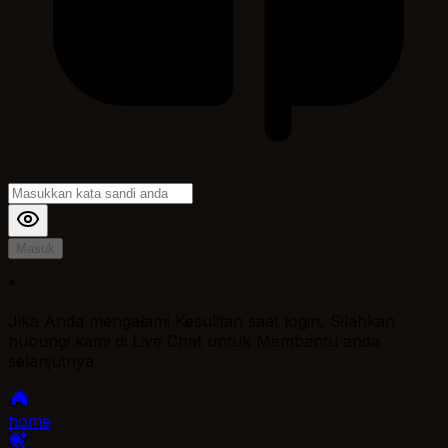
Masuk
*
Jika Anda mengalami Kesulitan saat login, Silahkan
hubungi kami di Live Chat untuk Membantu anda
selanjutnya
home