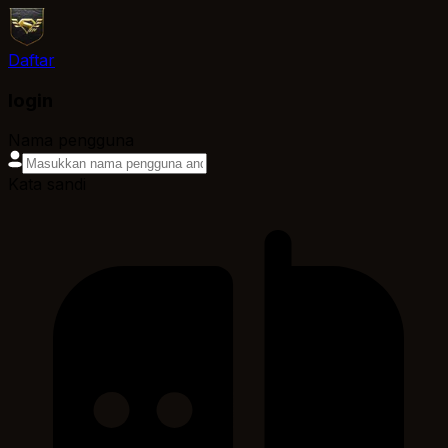
Daftar
login
Nama pengguna
Kata sandi