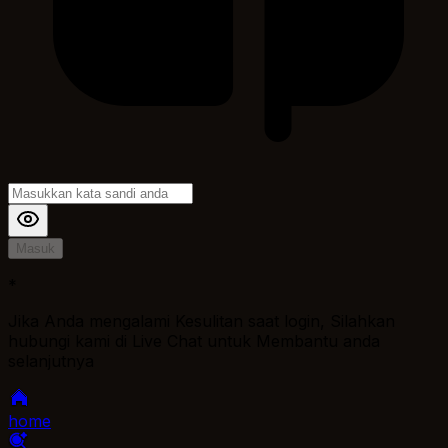
Masuk
*
Jika Anda mengalami Kesulitan saat login, Silahkan
hubungi kami di Live Chat untuk Membantu anda
selanjutnya
home