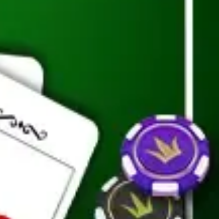
ri berbagai brand pilihan. Dengan tampilan platform
menjadi lebih hemat, cepat, dan terpercaya bersama