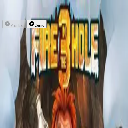
Daftar
Masuk
Mainkan
Demo
Fire in the Hole 3
nolimitcity
kembali
SINTOTO | Belanja Online
Murah, Cepat, dan
Terpercaya
SINTOTO hadir sebagai solusi belanja online modern
untuk masyarakat Indonesia yang ingin mendapatkan
produk berkualitas dengan harga terjangkau. Dengan
berbagai pilihan kategori mulai dari fashion, elektronik,
kebutuhan rumah tangga, hingga aksesoris kekinian,
SINTOTO memberikan pengalaman belanja yang