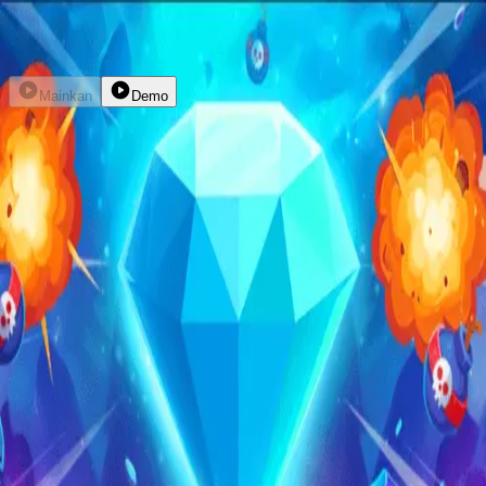
Daftar
Masuk
Mainkan
Demo
Mines+
pragmatic
kembali
SINTOTO | Belanja Online
Murah, Cepat, dan
Terpercaya
SINTOTO hadir sebagai solusi belanja online modern
untuk masyarakat Indonesia yang ingin mendapatkan
produk berkualitas dengan harga terjangkau. Dengan
berbagai pilihan kategori mulai dari fashion, elektronik,
kebutuhan rumah tangga, hingga aksesoris kekinian,
SINTOTO memberikan pengalaman belanja yang