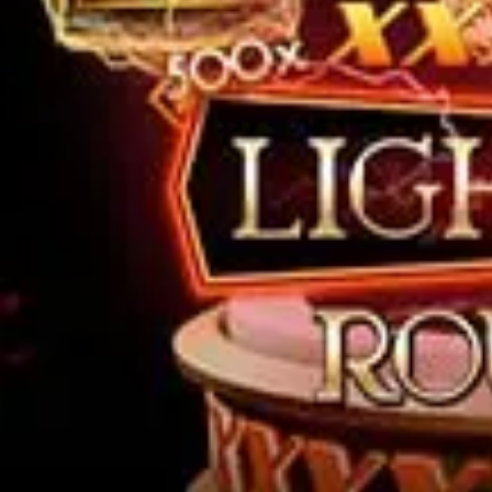
SINTOTO terus berkomitmen memberikan pelayanan terbaik
yang sederhana dan mudah digunakan, siapa pun dapat ber
SINTOTO.
Lihat Semua
home
explore
promo
dompet
livechat