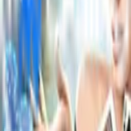
SINTOTO memberikan pengalaman belanja yang
mudah, aman, dan nyaman untuk semua pengguna.
Selain menawarkan harga hemat, SINTOTO juga
menghadirkan promo menarik setiap hari sehingga
pelanggan dapat menikmati diskon spesial dan
penawaran terbaik. Sistem transaksi yang cepat dan
aman membuat proses pembelian menjadi lebih praktis
tanpa ribet. Ditambah lagi, layanan pengiriman yang
cepat membantu produk sampai ke tangan pelanggan
tepat waktu.
SINTOTO terus berkomitmen memberikan pelayanan
terbaik dengan menghadirkan produk trending dan
berkualitas dari berbagai brand pilihan. Dengan tampilan
platform yang sederhana dan mudah digunakan, siapa
pun dapat berbelanja kapan saja dan di mana saja.
Belanja online kini menjadi lebih hemat, cepat, dan
terpercaya bersama SINTOTO.