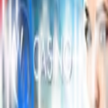
WmFanTan
Wanmei
WmSicBo
Wanmei
WmRoulette
Wanmei
WmBaccarat
Wanmei
5
/
5
Game
Page
1
of
1
SINTOTO | Belanja Online
Murah, Cepat, dan
Terpercaya
SINTOTO hadir sebagai solusi belanja online modern
untuk masyarakat Indonesia yang ingin mendapatkan
produk berkualitas dengan harga terjangkau. Dengan
berbagai pilihan kategori mulai dari fashion, elektronik,
kebutuhan rumah tangga, hingga aksesoris kekinian,