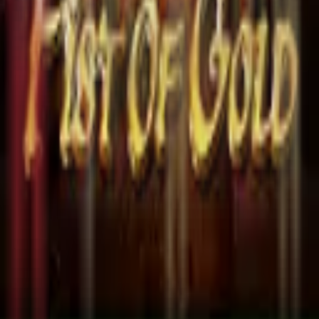
Selain menawarkan harga hemat, SINTOTO juga
menghadirkan promo menarik setiap hari sehingga
pelanggan dapat menikmati diskon spesial dan
penawaran terbaik. Sistem transaksi yang cepat dan
aman membuat proses pembelian menjadi lebih praktis
tanpa ribet. Ditambah lagi, layanan pengiriman yang
cepat membantu produk sampai ke tangan pelanggan
tepat waktu.
SINTOTO terus berkomitmen memberikan pelayanan
terbaik dengan menghadirkan produk trending dan
berkualitas dari berbagai brand pilihan. Dengan tampilan
platform yang sederhana dan mudah digunakan, siapa
pun dapat berbelanja kapan saja dan di mana saja.
Belanja online kini menjadi lebih hemat, cepat, dan
terpercaya bersama SINTOTO.
Lihat Semua