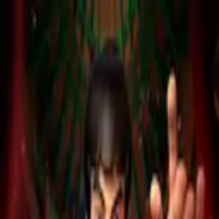
Daftar
Masuk
casino
Cari Permainan
plinko+
clash of clans super scatter super rich
lightning baccarat
super sic bo
duck hunters
crash game
for you
slot
live casino
4
arcade
fishing
2603
635
104
21
Provider :
Spade Gaming
Filter :
TERKENAL
Legacy Of Kong Maxways
Spade Gaming