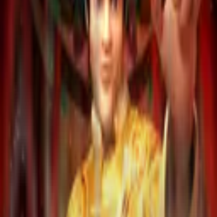
Gold Panther Maxways
Spade Gaming
Farmland Frenzy Maxways
Spade Gaming
Hammer of Thunder
Spade Gaming
Royale House
Spade Gaming
Moji Mania
Spade Gaming
Panda Opera
Spade Gaming
Sugar Party
Spade Gaming
Gemstone Rush
Spade Gaming
Secrets of Anubis
Spade Gaming
Captain Golds Fortune
Spade Gaming
Journey to the Wild
Spade Gaming
Rabbit Riches
Spade Gaming
Caishen Deluxe Maxways
Spade Gaming
Fruits Mania
Spade Gaming
Halloween Vacation
Spade Gaming
Candy Pop 2
Spade Gaming
Galaxy Guardian
Spade Gaming
Fury Max Lucky Road
Spade Gaming
Christmas Miracles
Spade Gaming
Golden Fist
Spade Gaming
Highway Fortune
Spade Gaming
God's Kitchen
Spade Gaming
Fist of Gold
Spade Gaming