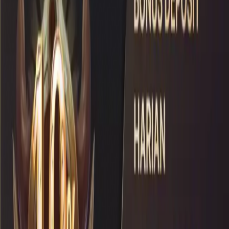
📈 Syarat TO: 1x dari total saldo (deposit + bonus)
📆 Berlaku 1x per akun per hari
🧾 Contoh:
Deposit Rp 200.000 → Bonus 10% = Rp 20.000
(maksimal)
Total saldo: Rp 220.000 → Cukup mainkan TO 1x →
bisa withdraw!
📌 Syarat & Ketentuan:
▫️ Tidak Berlaku di Permainan MONEY ROLL & IRISH
CHARMS