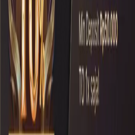
▫️ Tidak boleh withdraw sebelum TO tercapai
▫️ Bonus hanya khusus untuk pemainan livegame slot
pragmatic play
▫️ Bonus masuk otomatis
▫️ Promo dapat berubah sewaktu-waktu
▫️ Bonus tidak bisa di gabungkan dengan promo yang
lain
▫️ Tidak mendapatkan bonus Cashback
🔥 Jangan lewatkan! Deposit sekarang dan nikmati
bonusnya tiap hari!
SINTOTO | Belanja Online
Murah, Cepat, dan
Terpercaya