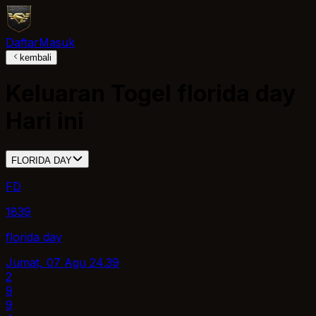
Daftar
Masuk
kembali
Keluaran Togel
florida day
Hari ini
FLORIDA DAY
FD
1839
florida day
Jumat, 07 Agu
24.39
2
9
9