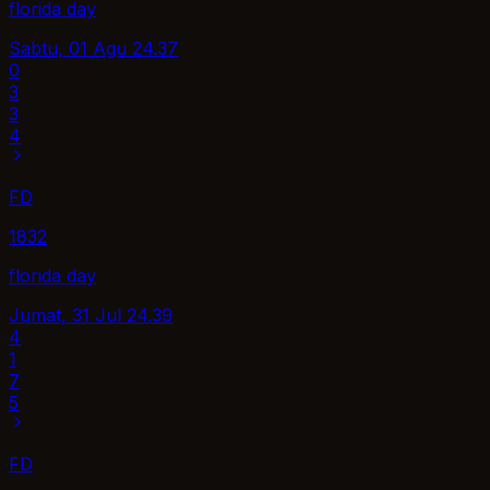
florida day
Sabtu, 01 Agu
24.37
0
3
3
4
FD
1832
florida day
Jumat, 31 Jul
24.39
4
1
7
5
FD