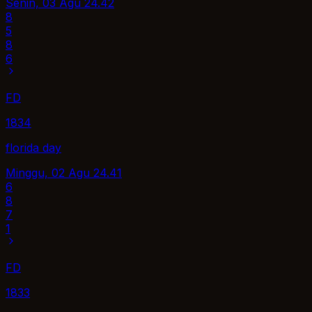
Senin, 03 Agu
24.42
8
5
8
6
FD
1834
florida day
Minggu, 02 Agu
24.41
6
8
7
1
FD
1833