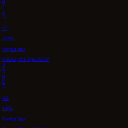
8
1
6
FD
1836
florida day
Selasa, 04 Agu
24.37
4
6
9
6
FD
1835
florida day