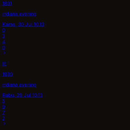
1831
indiana evening
Kamis, 30 Jul
10.13
0
3
4
0
IE
1830
indiana evening
Rabu, 29 Jul
10.13
5
9
7
2