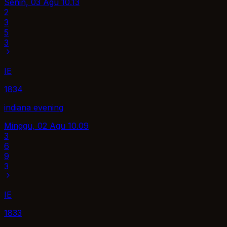
Senin, 03 Agu
10.13
2
3
5
3
IE
1834
indiana evening
Minggu, 02 Agu
10.09
3
6
9
3
IE
1833