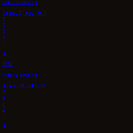
indiana evening
Sabtu, 01 Agu
10.11
5
0
8
5
IE
1832
indiana evening
Jumat, 31 Jul
10.12
7
9
1
5
IE