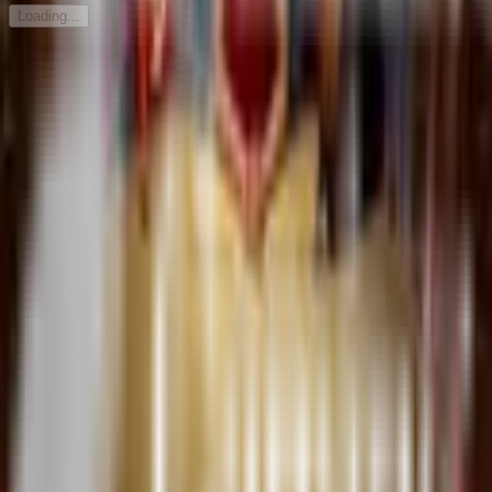
Loading...
24
/
295
Game
Page
1
of
13
SINTOTO | Belanja Online
Murah, Cepat, dan
Terpercaya
SINTOTO hadir sebagai solusi belanja online modern
untuk masyarakat Indonesia yang ingin mendapatkan
produk berkualitas dengan harga terjangkau. Dengan
berbagai pilihan kategori mulai dari fashion, elektronik,
kebutuhan rumah tangga, hingga aksesoris kekinian,
SINTOTO memberikan pengalaman belanja yang
mudah, aman, dan nyaman untuk semua pengguna.