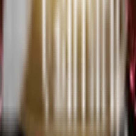
Selain menawarkan harga hemat, SINTOTO juga
menghadirkan promo menarik setiap hari sehingga
pelanggan dapat menikmati diskon spesial dan
penawaran terbaik. Sistem transaksi yang cepat dan
aman membuat proses pembelian menjadi lebih praktis
tanpa ribet. Ditambah lagi, layanan pengiriman yang
cepat membantu produk sampai ke tangan pelanggan
tepat waktu.
SINTOTO terus berkomitmen memberikan pelayanan
terbaik dengan menghadirkan produk trending dan
berkualitas dari berbagai brand pilihan. Dengan tampilan
platform yang sederhana dan mudah digunakan, siapa
pun dapat berbelanja kapan saja dan di mana saja.
Belanja online kini menjadi lebih hemat, cepat, dan
terpercaya bersama SINTOTO.
Lihat Semua