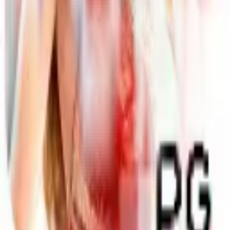
Selain menawarkan harga hemat, SINTOTO juga
menghadirkan promo menarik setiap hari sehingga
pelanggan dapat menikmati diskon spesial dan
penawaran terbaik. Sistem transaksi yang cepat dan
aman membuat proses pembelian menjadi lebih praktis
tanpa ribet. Ditambah lagi, layanan pengiriman yang
cepat membantu produk sampai ke tangan pelanggan
tepat waktu.
SINTOTO terus berkomitmen memberikan pelayanan
terbaik dengan menghadirkan produk trending dan
berkualitas dari berbagai brand pilihan. Dengan tampilan
platform yang sederhana dan mudah digunakan, siapa
pun dapat berbelanja kapan saja dan di mana saja.
Belanja online kini menjadi lebih hemat, cepat, dan
terpercaya bersama SINTOTO.
Lihat Semua