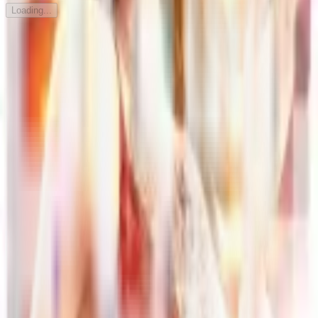
Loading...
24
/
156
Game
Page
1
of
7
SINTOTO | Belanja Online
Murah, Cepat, dan
Terpercaya
SINTOTO hadir sebagai solusi belanja online modern
untuk masyarakat Indonesia yang ingin mendapatkan
produk berkualitas dengan harga terjangkau. Dengan
berbagai pilihan kategori mulai dari fashion, elektronik,
kebutuhan rumah tangga, hingga aksesoris kekinian,
SINTOTO memberikan pengalaman belanja yang
mudah, aman, dan nyaman untuk semua pengguna.